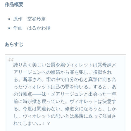
作品概要
原作 空谷玲奈
作画 はるかわ陽
あらすじ
誇り高く美しい公爵令嬢ヴィオレットは異母妹メ
アリージュンへの嫉妬から罪を犯し、投獄され
る。断罪され、牢の中で自分の心と真摯に向き合
ったヴィオレットは己の罪を悔いる。すると、あ
の分岐点――妹・メアリージュンと出会った一年
前に時が撒き戻っていた。ヴィオレットは決意す
る。今度は間違わない。修道女になろうと。しか
し、ヴィオレットの思いとは裏腹に返って注目さ
れてしまい…！？