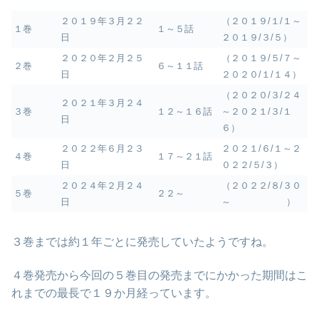
２０１９年３月２２
（２０１９/１/１～
１巻
１～５話
日
２０１９/３/５）
２０２０年２月２５
（２０１９/５/７～
２巻
６～１１話
日
２０２０/１/１４）
（２０２０/３/２４
２０２１年３月２４
３巻
１２～１６話
～２０２１/３/１
日
６）
２０２２年６月２３
２０２１/６/１～２
４巻
１７～２１話
日
０２２/５/３）
２０２４年２月２４
（２０２２/８/３０
５巻
２２～
日
～ ）
３巻までは約１年ごとに発売していたようですね。
４巻発売から今回の５巻目の発売までにかかった期間はこ
れまでの最長で１９か月経っています。