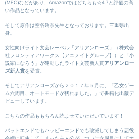
(MFC)などがあり、Amazonではどちらも☆4.7と評価の高
い作品となっています。
そして原作は空谷玲奈先生となっております。三重県出
身。
女性向けライト文芸レーベル「アリアンローズ」（株式会
社フロンティアワークス【アニメイトグループ】）と「小
説家になろう」が連動したライト文芸新人賞
アリアンロー
ズ新人賞
を受賞。
そしてアリアンローズから２０１７年５月に、「乙女ゲー
ム六周目、オートモードが切れました。」で書籍化出版デ
ビューしています。
こちらの作品ももちろん読ませていただいています！
バットエンドでもハッピーエンドでも破滅してしまう悪役
令嬢に転生してしまった主人公が、ついに六周目にしてオ