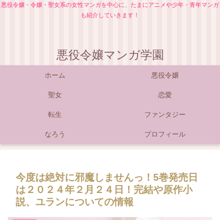
悪役令嬢・令嬢・聖女系の女性マンガを中心に、たまにアニメや少年・青年マンガ
も紹介していきます！
悪役令嬢マンガ学園
ホーム
悪役令嬢
聖女
恋愛
転生
ファンタジー
なろう
プロフィール
今度は絶対に邪魔しませんっ！5巻発売日
は２０２４年２月２４日！完結や原作小
説、ユランについての情報