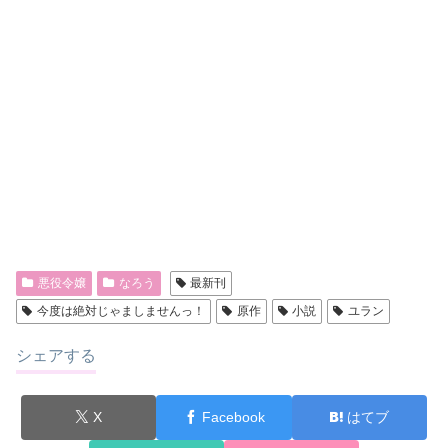
悪役令嬢
なろう
最新刊
今度は絶対じゃましませんっ！
原作
小説
ユラン
シェアする
X
Facebook
はてブ